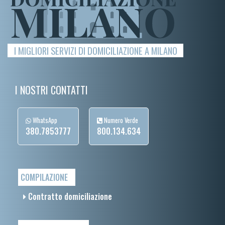
I MIGLIORI SERVIZI DI DOMICILIAZIONE A MILANO
I NOSTRI CONTATTI
WhatsApp
Numero Verde
380.7853777
800.134.634
COMPILAZIONE
Contratto domiciliazione