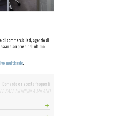
e di commercialisti, agenzie di
 nessuna sorpresa dell’ultimo
ivo multisede
.
Domande e risposte frequenti
E SALE RIUNIONI A MILANO