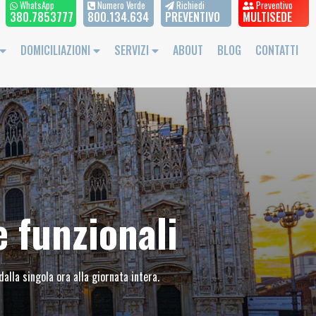
WhatsApp
Numero Verde
Richiedi
Preventivo
380.7853777
800.134.634
PREVENTIVO
MULTISEDE
DOMICILIAZIONI
SERVIZI
ABOUT
BLOG
CONTATTI
e funzionali
dalla singola ora alla giornata intera.