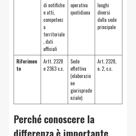
di notifiche
operativa
luoghi
e atti,
quotidiana
diversi
competenz
dalla sede
a
principale
territoriale
, dati
ufficiali
Riferimen
Artt. 2328
Sede
Art. 2328,
to
e 2363 c.c.
effettiva
n. 2, c.c.
(elaborazio
ne
giurisprude
nziale)
Perché conoscere la
differenza è importante