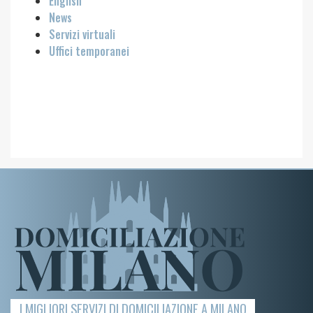
English
News
Servizi virtuali
Uffici temporanei
I MIGLIORI SERVIZI DI DOMICILIAZIONE A MILANO